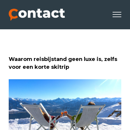
Skip
to
content
Waarom reisbijstand geen luxe is, zelfs
voor een korte skitrip
View
Larger
Image