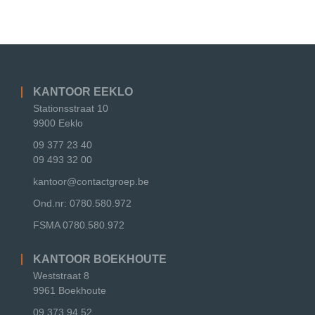
KANTOOR EEKLO
Stationsstraat 10
9900 Eeklo
09 377 23 40
09 493 32 00
kantoor@contactgroep.be
Ond.nr: 0780.580.972
FSMA
0780.580.972
KANTOOR BOEKHOUTE
Weststraat 8
9961 Boekhoute
09 373 94 52