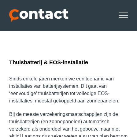
Skip
to
content
Thuisbatterij & EOS-installatie
Sinds enkele jaren merken we een toename van
installaties van batterijsystemen. Dit gaat van
‘eenvoudige’ thuisbatterijen tot volledige EOS-
installaties, meestal gekoppeld aan zonnepanelen.
Bij de meeste verzekeringsmaatschappijen zijn de
thuisbatterijen (en zonnepanelen) automatisch
verzekerd als onderdeel van het gebouw, maar niet
altijd! Laat ons dus zeker weten als u van plan bent om