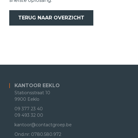
snelste oplossing.
TERUG NAAR OVERZICHT
KANTOOR EEKLO
Stationsstraat 10
9900 Eeklo
09 377 23 40
09 493 32 00
kantoor@contactgroep.be
Ond.nr: 0780.580.972