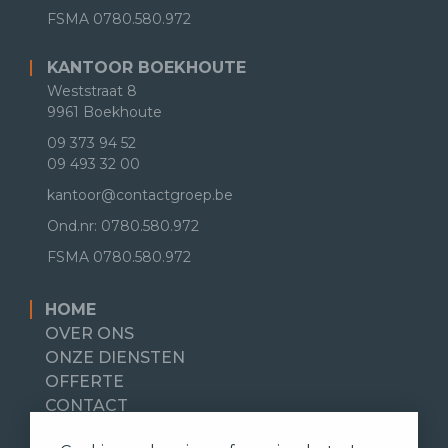
FSMA
0780.580.972
KANTOOR BOEKHOUTE
Weststraat 8
9961 Boekhoute
09 373 94 52
09 493 32 00
kantoor@contactgroep.be
Ond.nr: 0780.580.972
FSMA
0780.580.972
HOME
OVER ONS
ONZE DIENSTEN
OFFERTE
CONTACT